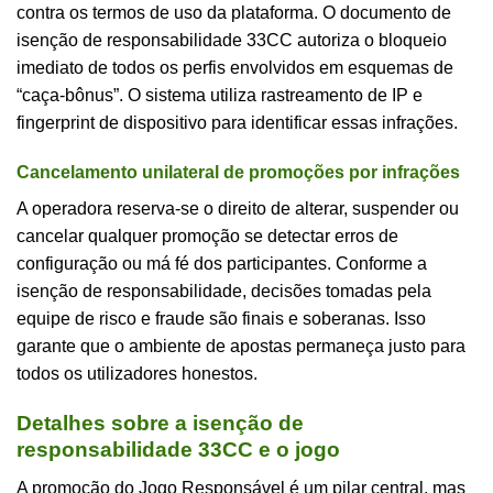
contra os termos de uso da plataforma. O documento de
isenção de responsabilidade 33CC autoriza o bloqueio
imediato de todos os perfis envolvidos em esquemas de
“caça-bônus”. O sistema utiliza rastreamento de IP e
fingerprint de dispositivo para identificar essas infrações.
Cancelamento unilateral de promoções por infrações
A operadora reserva-se o direito de alterar, suspender ou
cancelar qualquer promoção se detectar erros de
configuração ou má fé dos participantes. Conforme a
isenção de responsabilidade, decisões tomadas pela
equipe de risco e fraude são finais e soberanas. Isso
garante que o ambiente de apostas permaneça justo para
todos os utilizadores honestos.
Detalhes sobre a isenção de
responsabilidade 33CC e o jogo
A promoção do Jogo Responsável é um pilar central, mas