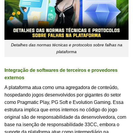
Detalhes das normas técnicas e protocolos sobre falhas na
plataforma
Integração de softwares de terceiros e provedores
externos
A plataforma atua como uma agregadora de conteúdo,
hospedando jogos desenvolvidos por gigantes do setor
como Pragmatic Play, PG Soft e Evolution Gaming. Essa
estrutura implica que erros internos no código do jogo
original são de responsabilidade da desenvolvedora, com
base na isenção de responsabilidade 33CC, embora o
suporte da plataforma atue como intermediário na