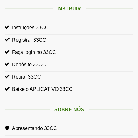
INSTRUIR
Instruções 33CC
Registrar 33CC
Faça login no 33CC
Depósito 33CC
Retirar 33CC
Baixe o APLICATIVO 33CC
SOBRE NÓS
Apresentando 33CC