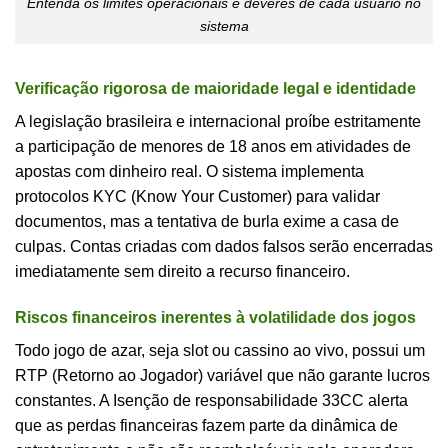
Entenda os limites operacionais e deveres de cada usuário no
sistema
Verificação rigorosa de maioridade legal e identidade
A legislação brasileira e internacional proíbe estritamente
a participação de menores de 18 anos em atividades de
apostas com dinheiro real. O sistema implementa
protocolos KYC (Know Your Customer) para validar
documentos, mas a tentativa de burla exime a casa de
culpas. Contas criadas com dados falsos serão encerradas
imediatamente sem direito a recurso financeiro.
Riscos financeiros inerentes à volatilidade dos jogos
Todo jogo de azar, seja slot ou cassino ao vivo, possui um
RTP (Retorno ao Jogador) variável que não garante lucros
constantes. A Isenção de responsabilidade 33CC alerta
que as perdas financeiras fazem parte da dinâmica de