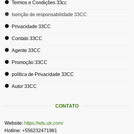
Termos e Condições 33cc
Isenção de responsabilidade 33CC
Privacidade 33CC
Contato 33CC
Agente 33CC
Promoção 33CC
política de Privacidade 33CC
Autor 33CC
CONTATO
Website:
https://wtu.uk.com/
Hotline: +556232471961