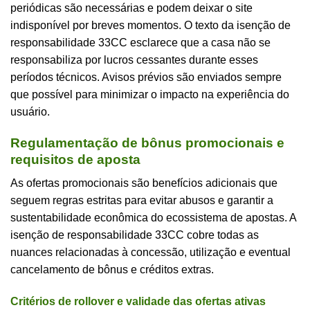
periódicas são necessárias e podem deixar o site
indisponível por breves momentos. O texto da isenção de
responsabilidade 33CC esclarece que a casa não se
responsabiliza por lucros cessantes durante esses
períodos técnicos. Avisos prévios são enviados sempre
que possível para minimizar o impacto na experiência do
usuário.
Regulamentação de bônus promocionais e
requisitos de aposta
As ofertas promocionais são benefícios adicionais que
seguem regras estritas para evitar abusos e garantir a
sustentabilidade econômica do ecossistema de apostas. A
isenção de responsabilidade 33CC cobre todas as
nuances relacionadas à concessão, utilização e eventual
cancelamento de bônus e créditos extras.
Critérios de rollover e validade das ofertas ativas