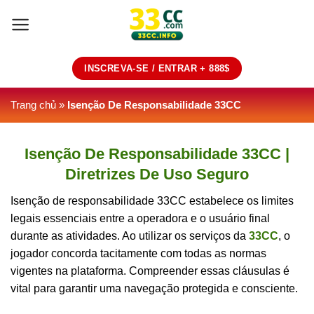
Skip
to
content
INSCREVA-SE / ENTRAR + 888$
Trang chủ
»
Isenção De Responsabilidade 33CC
Isenção De Responsabilidade 33CC |
Diretrizes De Uso Seguro
Isenção de responsabilidade 33CC estabelece os limites
legais essenciais entre a operadora e o usuário final
durante as atividades. Ao utilizar os serviços da
33CC
, o
jogador concorda tacitamente com todas as normas
vigentes na plataforma. Compreender essas cláusulas é
vital para garantir uma navegação protegida e consciente.