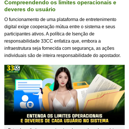
Compreendendo os limites operacionais e
deveres do usuário
O funcionamento de uma plataforma de entretenimento
digital exige cooperação mútua entre o sistema e seus
participantes ativos. A política de Isenção de
responsabilidade 33CC enfatiza que, embora a
infraestrutura seja fornecida com segurança, as ações
individuais são de inteira responsabilidade do apostador.