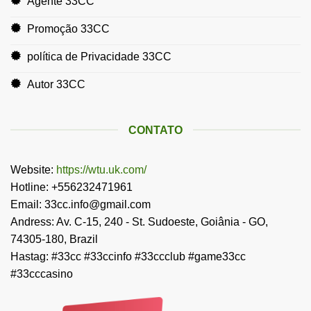
Agente 33CC
Promoção 33CC
política de Privacidade 33CC
Autor 33CC
CONTATO
Website:
https://wtu.uk.com/
Hotline: +556232471961
Email:
33cc.info@gmail.com
Andress: Av. C-15, 240 - St. Sudoeste, Goiânia - GO,
74305-180, Brazil
Hastag: #33cc #33ccinfo #33ccclub #game33cc
#33cccasino