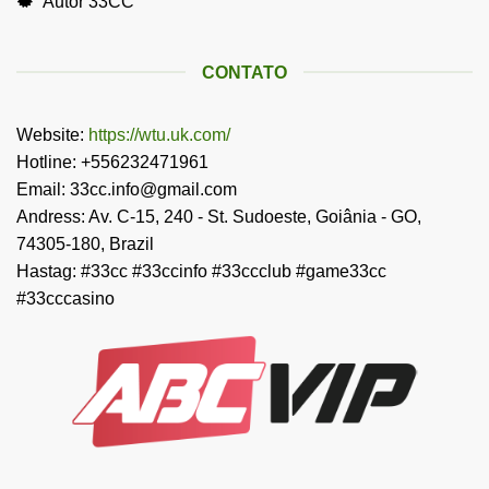
Autor 33CC
CONTATO
Website:
https://wtu.uk.com/
Hotline: +556232471961
Email:
33cc.info@gmail.com
Andress: Av. C-15, 240 - St. Sudoeste, Goiânia - GO,
74305-180, Brazil
Hastag: #33cc #33ccinfo #33ccclub #game33cc
#33cccasino